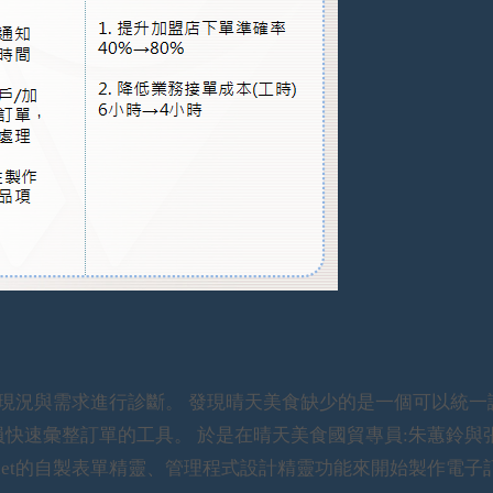
食的現況與需求進行診斷。 發現晴天美食缺少的是一個可以統一
快速彙整訂單的工具。 於是在晴天美食國貿專員:朱蕙鈴與
w.net的自製表單精靈、管理程式設計精靈功能來開始製作電子