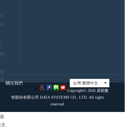
證
大
資
聯
訊
盟
失
安
證
品
全
照
政
考
策
試
鼎
定
新
務
社
群
發
美
關注我們
Copyright© 2026 鼎新數
智股份有限公司 DATA SYSTEMS CO., LTD. All rights
reserved.
經過
晴天