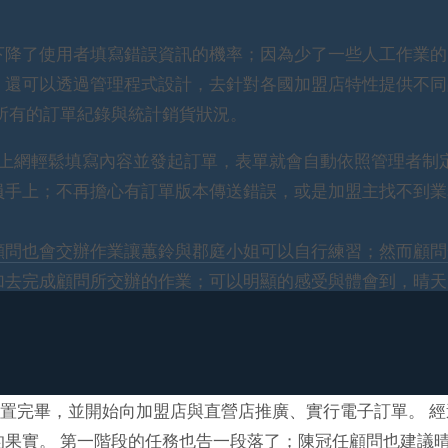
降了使用者填寫錯誤資訊的機率；因為少了一些人工作業的
。還可以透過管理程式設計，去針對各國加盟店特性提供不同
所有的訂單紀錄與統計銷貨狀況。
店只要上網輕鬆填寫內容並發起訂單，表單就會自動依照管理者制
員手上；不再擔心有訂單版本傳送錯誤，或是加盟主找不到業
顧問也會交辦作業讓蕙鈴與郡庭小姐可以自行練習；然而顧問
加去完成顧問所交辦的作業；可以明顯的感受與體會到，晴天
net建置完畢，並開始向加盟店與直營店推廣、實行電子訂單。 
果實。 第一階段的任務也告一段落了；陳冠任顧問也建議