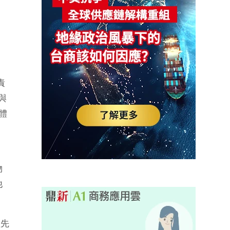
責
與
新體
物
他
堂先