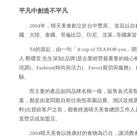
平凡中創造不平凡
2004年，晴天美食創立於台中豐原。 並且以自創
國、大陸、泰國、哥倫比亞、印尼、汶萊...等國家
T4的源起，由一句「A cup of TEA FOR
人 鄭爝堂 先生深知[品牌]是企業經營最重要的核心
現調)、Fashion(時尚與活力)、Favor(親切與服
驗。
而主要的產品如同品牌名稱一樣，販售各式茶類
葉，都是由老闆親自前往南投茶園品嘗、測試並挑選
料)出貨給客戶之前，都會經過晴天美食總部工作人
直營店或加盟店。
2004晴天美食以推廣好的食物為己任，讓消費