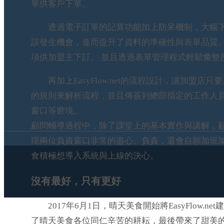
單供客戶下單。
透過電子訂單的記算功能加上防呆機制，大幅下
誤發生機會，進而提升了資料的準確性與表單品質
項供加盟主下訂。 並且透過表單管理程式輕鬆彙整
再加上EasyFlow.net的流程設計，讓加盟
的規則來解析流程，並且傳簽到總部指定的工作人
窗口等窘境。
顧問輔導過程中，除了課堂上的基本實作與講解，
現兩位負責窗口非常的盡心、負責，還會自願加班
食積極想導入系統與上線的決心。
沒有最好，只有更好
2017年6月1日，晴天美食開始將EasyFlow.
了晴天美食各位同仁辛苦的耕耘，最後帶來了甜美的