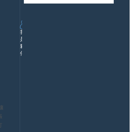
下
方
個成長曲線
載
案
行
業
解
我
決
是
方
夥
案
鼎
伴
新
價
值
公
企
關
業
媒
案
體
例
合
產
作
讓
品
數
服
智
張
務
夥
訂
認
伴