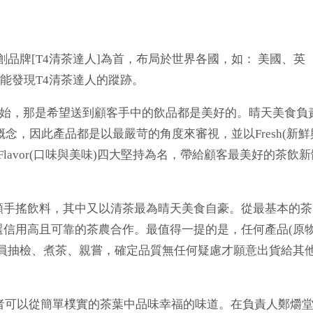
品牌[T4清茶達人]為首，布局於世界各國，如： 美國、英
皆能發現T4清茶達人的蹤跡。
 you」開始，那是希望送到顧客手中的飲品都是美好的。晴天美食負
概念，因此產品都是以最嚴苛的角度來審視，並以Fresh(新鮮
務)、Flavor(口味與美味)四大堅持為名，帶給顧客最美好的茶飲
手搖飲料，其中又以清茶最為晴天美食自豪。從最基本的茶
信用高且可靠的茶農合作。最值得一提的是，任何產品(原
員抽檢、煮茶、親嘗，確定品質無任何疑慮才願意出貨給其
者可以從簡單樸實的茶葉中品味幸福的味道。在負責人鄭爝