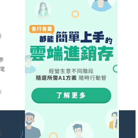
容
帶
電
手
寫