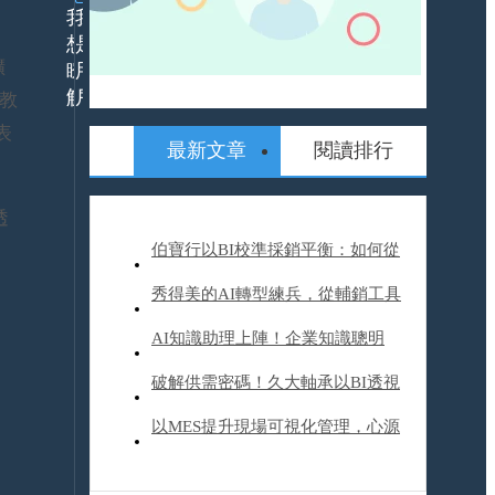
我
我
想
是
擴
瞭
用
解
戶
教
表
最新文章
閱讀排行
24h
什
服
麼
務
是
透
平
ERP
伯寶行以BI校準採銷平衡：如何從
ERP
台
解
數據煉獄到智慧決策
秀得美的AI轉型練兵，從輔銷工具
決
活
方
動
到營運升級，他們如何帶來20%業
AI知識助理上陣！企業知識聰明
案
報
產
名
績成長？
用，裕隆汽車開啟AI轉型旅程
破解供需密碼！久大軸承以BI透視
品/
資
服
訊
產業趨勢、精進成本與商機管理
以MES提升現場可視化管理，心源
務
委
解
外
工業改變企業文化體質，塑造下一
APP
決