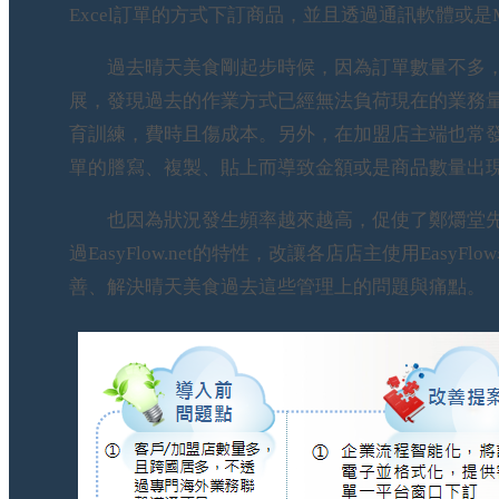
Excel訂單的方式下訂商品，並且透過通訊軟體或是M
過去晴天美食剛起步時候，因為訂單數量不多，使用
展，發現過去的作業方式已經無法負荷現在的業務
育訓練，費時且傷成本。另外，在加盟店主端也常發生使
單的謄寫、複製、貼上而導致金額或是商品數量出
也因為狀況發生頻率越來越高，促使了鄭爝堂先生導入
過EasyFlow.net的特性，改讓各店店主使用Ea
善、解決晴天美食過去這些管理上的問題與痛點。