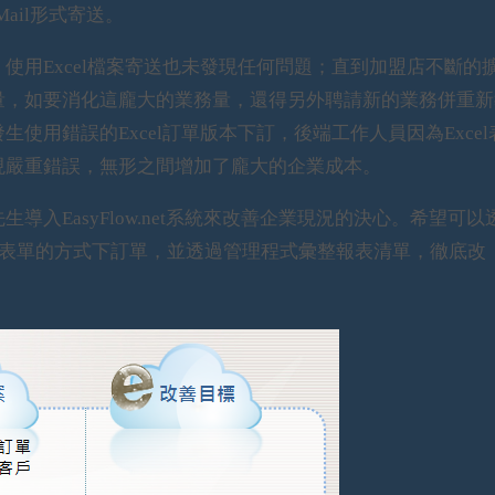
ail形式寄送。
Excel檔案寄送也未發現任何問題；直到加盟店不斷的
量，如要消化這龐大的業務量，還得另外聘請新的業務併重新
用錯誤的Excel訂單版本下訂，後端工作人員因為Excel
現嚴重錯誤，無形之間增加了龐大的企業成本。
EasyFlow.net系統來改善企業現況的決心。希望可以
syFlow表單的方式下訂單，並透過管理程式彙整報表清單，徹底改