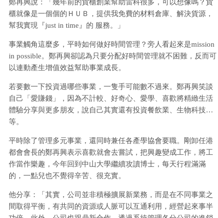
鄭再興說：「幾年前的貨櫃創業幫助雷科很多，可以想像嗎？貨
櫃就像是一個個的ＨＵＢ，提供我免費的材料倉庫、解決貨源，
幫我實現『just in time』的 服務。」
事業觸角這麼多，平時如何做好時間管理？旁人看起來是mission
in possible。鄭再興卻認為只要分配好時間管理就不困難，反而可
以連動產生增值效益幫助事業成長。
若要數一下投資過哪些事業，一隻手可能數不過來。鄭再興笑談
自己「愛賺錢」，因為不計較、好奇心、愛學、喜歡將精緻生活
體驗分享與更多朋友，說自己其實還有投資餐飲業、生物科技…
等。
平時除了管理多元事業，還同時兼任各產學協會要職。剛卸任港
都會會長的鄭再興表示喜歡就會去嘗試，把興趣變成工作，將工
作當作樂趣，今年回到中山大學繼續攻讀博士，每天行程滿滿
的，一點兒也不覺得辛苦、很充實。
他分享：「其實，公司並非積極擴展新業務，而是在不同事業之
間取得平衡，有共同的資源或人脈可以互通利用，經營起來事半
功倍。此外，公司也跟鼎新合作，透過系統管理各分公司的進銷