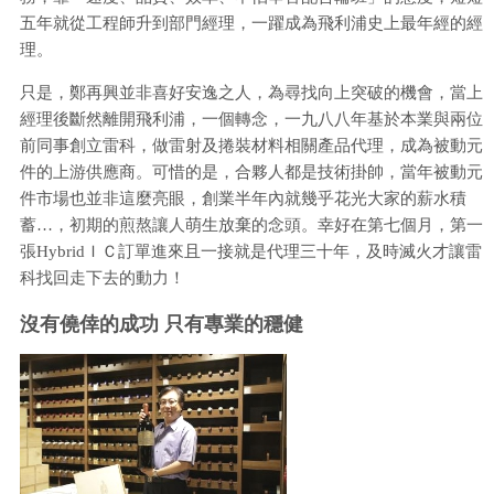
五年就從工程師升到部門經理，一躍成為飛利浦史上最年經的經
理。
只是，鄭再興並非喜好安逸之人，為尋找向上突破的機會，當上
經理後斷然離開飛利浦，一個轉念，一九八八年基於本業與兩位
前同事創立雷科，做雷射及捲裝材料相關產品代理，成為被動元
件的上游供應商。可惜的是，合夥人都是技術掛帥，當年被動元
件市場也並非這麼亮眼，創業半年內就幾乎花光大家的薪水積
蓄…，初期的煎熬讓人萌生放棄的念頭。幸好在第七個月，第一
張HybridＩＣ訂單進來且一接就是代理三十年，及時滅火才讓雷
科找回走下去的動力！
沒有僥倖的成功 只有專業的穩健