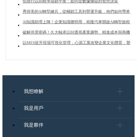
伯寶行以BI校準採銷平衡：如何從數據煉獄到智慧決策
秀得美的AI轉型練兵，從輔銷工具到營運升級，他們如何帶來
20%業績成長？
AI知識助理上陣！企業知識聰明用，裕隆汽車開啟AI轉型旅程
破解供需密碼！久大軸承以BI透視產業趨勢、精進成本與商機
管理
以MES提升現場可視化管理，心源工業改變企業文化體質，塑
造下一個成長曲線
我想瞭解
我是用戶
我是夥伴