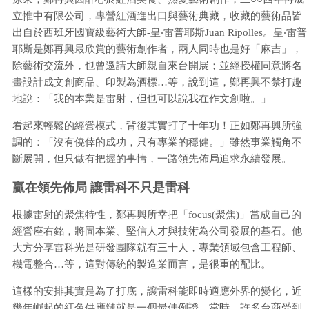
立惟中有限公司，專營紅酒進出口與藝術典藏，收藏的藝術品皆
出自於西班牙國寶級藝術大師-皇‧雷普耶斯Juan Ripolles。皇‧雷普
耶斯是鄭再興最欣賞的藝術創作者，兩人同時也是好「麻吉」，
除藝術交流外，也曾邀請大師親自來台開展；並經授權同意將名
畫設計成文創商品、印製為酒標…等，說到這，鄭再興不禁打趣
地說：「我的本業是雷射，但也可以說我在作文創啦。」
看起來輕鬆的經營模式，背後其實打了十年功！正如鄭再興所強
調的：「沒有僥倖的成功，只有專業的穩健。」雖然事業觸角不
斷展開，但只做有把握的事情，一路領先佈局追求永續發展。
贏在領先佈局 讓雷科不只是雷科
根據雷射的聚焦特性，鄭再興所幸把「focus(聚焦)」當成自己的
經營座右銘，將固本業、堅信人才與技術為公司發展的基石。他
大方分享雷科光是研發團隊就有三十人，專業領域包含工程師、
機電整合…等，這對傳統的製造業而言，是很重的配比。
這樣的安排其實是為了打底，讓雷科能即時適應外界的變化，近
幾年崛起的紅色供應鏈就是一個最佳例證。當時，許多台商受到