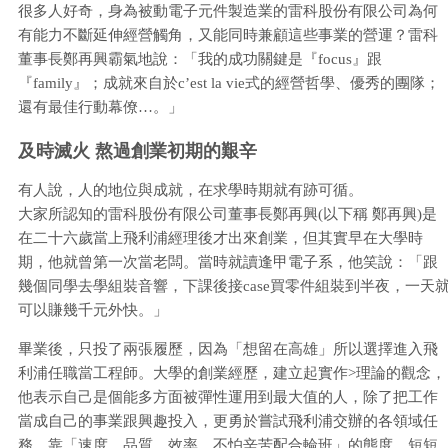
很多人好奇，身為被動電子元件製造業的雷科股份有限公司為何
有能力不斷延伸經營觸角，又能同時兼顧這些事業的營運？雷科
董事長鄭再興霸氣地說：「我的成功關鍵是『focus』跟
『family』；成就來自於c’est la vie式的經營哲學、優秀的團隊；
還有最佳行動幕僚…。」
及時滅火 熬過創業初期的艱辛
有人說，人的地位與成就，在求學時期就有跡可循。
大家所認知的雷科股份有限公司董事長鄭再興(以下稱 鄭再興)是
在二十六歲當上飛利浦經理後才出來創業，但其實早在大學時
期，他就曾第一次當老闆。當時就讀逢甲電子系，他笑說：「跟
幾個同學去學組裝音響，下課後接case買零件組裝到半夜，一天
可以賺幾千元外快。」
畢業後，只投了兩張履歷，因為「想留在高雄」所以選擇進入飛
利浦任職當工程師。大學的創業經歷，建立起實作>理論的觀念，
他表示自己是個能多方面被彈性運用到最大值的人，除了把工作
當成自己的事業跟興趣投入，更勇於嘗試飛利浦交辦的各領域任
務，靠「速度、品質、效率、不怕辛苦配合輪班」的態度，短短