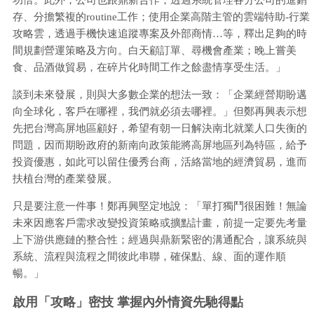
存、分擔繁複的routine工作；使用企業高階主管的雲端特助-行業
攻略雲，透過手機快速追蹤專案及外部商情…等，釋出足夠的時
間規劃營運策略及方向。白天顧訂單、尋機會產業；晚上嘗美
食、品酒做貿易，在碎片化時間工作之餘盡情享受生活。」
談到未來發展，則與大多數企業的想法一致：「企業經營期盼邁
向全球化，客戶在哪裡，我們就必須去哪裡。」但鄭再興表示想
先把台灣高屏地區顧好，希望有朝一日解決南北就業人口失衡的
問題，因而期盼政府的新南向政策能將高屏地區列為特區，給予
投資優惠，如此可以留住優秀台商，活絡當地的經濟貿易，進而
扶植台灣的產業發展。
只是要注意一件事！鄭再興堅定地說：「單打獨鬥很困難！無論
未來因應客戶需求改變投資策略或擴點計畫，前提一定要先考量
上下游供應鏈的整合性；經過與鼎新緊密的溝通配合，讓系統與
系統、流程與流程之間彼此串聯，確保點、線、面的運作順
暢。」
啟用「攻略」密技 掌握內外情資先馳得點