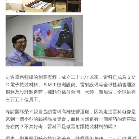
走過篳路藍縷的創業歷程，成立二十九年以來，雷科已成為ＳＭ
Ｄ電子捲裝材料、ＳＭＴ檢測設備、雷射設備等全球性銷售通路
服務及設計製造商，據點分佈於台灣、大陸、新加坡，全球約有
三百五十位員工。
專訪團隊榮幸親自造訪雷科高雄總營運處，因為走進雷科就像是
來到一個小型的藝術品展覽會，而且居然還有一個精巧的酒窖隱
身在內？不禁好奇，雷科不是做雷射跟捲裝材料的嗎？
原來，鄭再興因醉心於紅酒美食、熱愛藝術創作，二○○四年再成