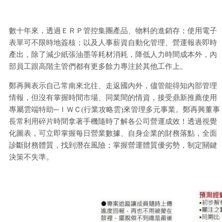
數十年來，透過ＥＲＰ管控集團產品、物料的進銷存；使用電子
表單可不限時地簽核；以及人事薪資自動化管理、營運報表即時
產出，除了減少紙張油墨等耗材消耗，降低人力時間成本外，內
部員工跟高階主管們都有更多餘力專注於其他工作上。
鄭再興表示自己常南來北往、走返國內外，儘管能得知內部管理
情報，但沒有掌握時間市場、同業間的情資，接受鼎新推薦使用
專屬雲端特助─ＩＷＣ(行業攻略雲)來管理多元事業。鄭再興董事
長常利用碎片時間拿著手機隨時了解各公司營運成效！透過視覺
化圖表，可立即掌握每日營業數據、自身企業的財務落點，全面
診斷財務體質，找到潛在風險；掌握營運體質優劣勢，制定關鍵
決策不失準。