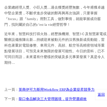
企業總經理人獎、小巨人獎…過去獲獎經歷無數，今年甫獲卓越
中堅企業獎，不斷求進步突破的鄭再興再次強調，只要掌握
『focus』跟『family』用對工具，做對事情，就能掌握成功竅
門，找到屬於自己的c’est la vie經營哲學！
近年來，智慧科技打得火熱，經歷換機潮、智慧3Ｃ及智慧家電或
醫療設備推陳出新…持續迎來被動元件的汰舊換新成長動能，雷
科也著重於電阻修整、車用元件、高頻、航空等高精密領域等重
點發展項目，可預見未來無限的發展可能性。今日的雷科，已不
可同日而語，未來還有什麼樣的突破及多元事業發展？真是令人
期待…
上一頁：
英商伊可力斯用Workflow ERP為企業提昇競爭力
返回
下一頁：
龍口食品解決三大管理困境，提升營運績效