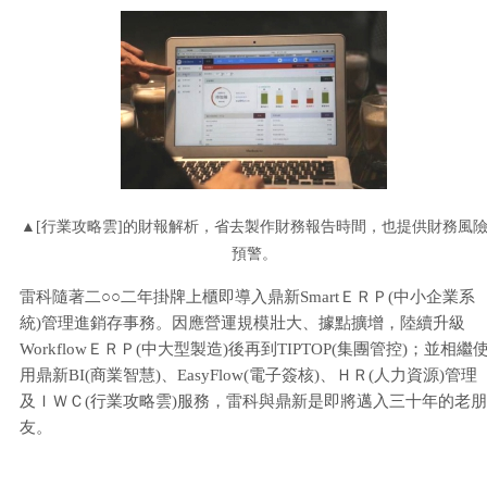
▲[行業攻略雲]的財報解析，省去製作財務報告時間，也提供財務風
預警。
雷科隨著二○○二年掛牌上櫃即導入鼎新SmartＥＲＰ(中小企業系
統)管理進銷存事務。因應營運規模壯大、據點擴增，陸續升級
WorkflowＥＲＰ(中大型製造)後再到TIPTOP(集團管控)；並相繼
用鼎新BI(商業智慧)、EasyFlow(電子簽核)、ＨＲ(人力資源)管理
及ＩＷＣ(行業攻略雲)服務，雷科與鼎新是即將邁入三十年的老朋
友。