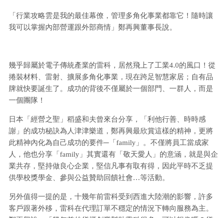
「行業攻略雲是我的最佳幕僚，管理多角化事業都靠它！隨時讓
我可以掌握內部營運跟外部商情」鄭再興董事長說。
幾乎歸屬於電子傳統產業的雷科，居然飛上了工業4.0的風口！從
捲裝材料、雷射、擴展多角化事業，現在跨足智慧家居；自有品
牌就快要誕生了。成功的背後不僅屬於一個部門、一群人，而是
一個團隊！
日本「經營之聖」稻盛和夫曾來台分享，「利他行善、時時感
謝」的成功秘訣為人津津樂道，鄭再興最欣賞這樣的精神，更將
此精神內化為自己成功的要件─「family」。不僅將員工當成家
人，他也分享「family」其實還有「敬天愛人」的意涵，就是與企
業共存，堅持做良心企業，堅信凡事有取有得，因此平時不乏提
供學校獎學金、參與公益贊助回饋社會…等活動。
另外值得一提的是，十幾年前雷科受到西進大陸潮的影響，許多
客戶跟著外移，雷科在代理訂單不穩定的情況下轉向服務為主。