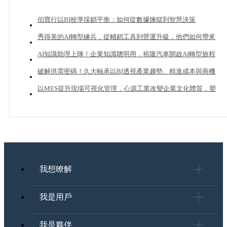
伯寶行以BI校準採銷平衡：如何從數據煉獄到智慧決策
秀得美的AI轉型練兵，從輔銷工具到營運升級，他們如何帶來
20%業績成長？
AI知識助理上陣！企業知識聰明用，裕隆汽車開啟AI轉型旅程
破解供需密碼！久大軸承以BI透視產業趨勢、精進成本與商機
管理
以MES提升現場可視化管理，心源工業改變企業文化體質，塑
造下一個成長曲線
我想瞭解
我是用戶
我是夥伴