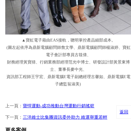
▲寶虹電子藉由EAS接軌，聰明掌控產品細部成本。
(圖左起依序為鼎新電腦顧問師詹文學、鼎新電腦顧問師楊淑婷、寶虹
電子會計部專員古筱倩、
財務經理黃寶猜、行銷業務部經理范光中博士、研發設計部黃景東博
士、董事長麥中光、
資訊部工程師王宇宏、鼎新電腦E電子副總經理古馨如、鼎新電腦E電
子總監翁淑美)
上一頁：
寶悍運動-成功推動台灣運動行銷搖籃
返回
下一頁：
三洋維士比集團資訊委外助力 維運舉重若輕
更多案例