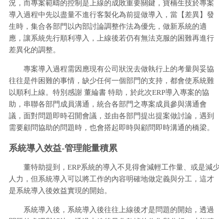
況，而專案範疇的控制是上線的成敗重要關鍵，寶楠生技於專案
導入過程中先以盡量不進行客製化為前提做導入，當【差異】發
生時，集合各部門以內部討論調整作法為優先，做新系統的適
應，讓系統先行順利導入，上線後若仍有無法克服的困難再進行
差異化的調整。
專案導入過程需因應現有公司狀況去做執行上的考量與妥協
往往是件困難的事情，缺少任何一個部門的支持，都會使系統難
以順利上線。特別感謝 董綸書 特助，於此次ERP導入專案的協
助，串聯各部門成員溝通，統合各部門之專案成員參與溝通會
議，面對問題即時召開會議，並由各部門提出提案做討論，遇到
需要顧問協助的問題時，也會搭起即時與顧問即時溝通的橋梁。
系統導入效益-管理能量積累
董特助提到，ERP系統的導入不見得會減輕工作量、或是減
人力，但系統導入可以將工作的內容明確地做定義與分工，這才
是系統導入後效益實現的開始。
系統導入後，系統導入後往往上線後才是問題的開始，透過