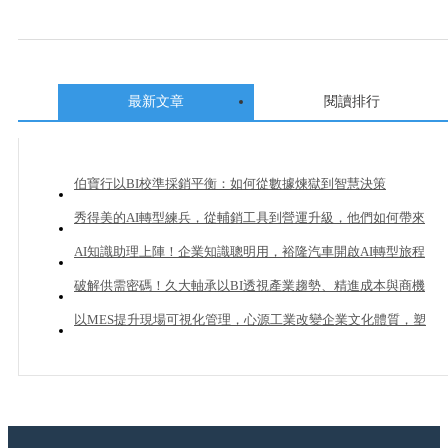
最新文章
閱讀排行
伯寶行以BI校準採銷平衡：如何從數據煉獄到智慧決策
秀得美的AI轉型練兵，從輔銷工具到營運升級，他們如何帶來
20%業績成長？
AI知識助理上陣！企業知識聰明用，裕隆汽車開啟AI轉型旅程
破解供需密碼！久大軸承以BI透視產業趨勢、精進成本與商機
管理
以MES提升現場可視化管理，心源工業改變企業文化體質，塑
造下一個成長曲線