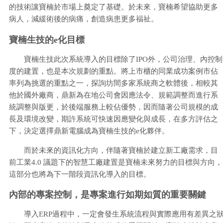
的技術讓寶楠於市場上奠定了基礎。於未來，寶楠希望協助更多
病人，減緩術後的病痛，創造病患更多福祉。
寶楠生技的e化目標
寶楠生技此次系統導入的目標除了IPO外，公司治理、內控制
度的建置，也是本次規劃的重點。將上市櫃的同業成功案例市佔
率列為挑選的重點之一，探詢坊間多家系統商之軟體後，相較其
他於國外廠商，鼎新為在地公司會因應法令、規範調整而進行系
統調整與版更，於後端服務上較佔優勢，因而隨著公司規模的成
長及環境改變，期許系統可快速因應變化與成長，在多方評估之
下，決定選擇鼎新電腦成為寶楠生技的e化夥伴。
而於未來的資訊化方向，伴隨著寶楠於建立新工廠需求，目
前工業4.0 議題下的智慧工廠建置是寶楠未來努力的目標與方向，
這部分也將為下一階段資訊化導入的目標。
內部的專案控制，是專案進行如期如質的重要關鍵
導入ERP過程中，一定會發生系統流程與實際應用有差異之