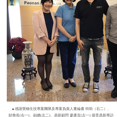
▲感謝寶楠生技專案團隊及專案負責人董綸書 特助（右二）、
財務長(右一)、副總(左二)、鼎新顧問 廖彥宜(左一) 接受鼎新專訪