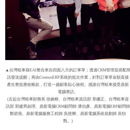
▲台灣租車藉EAI整合來自四面八方的訂車單；透過CRM管理並搭配
訊發送提醒；再由CosmosERP系統的批次作業，針對訂車單金額直接
產生整批應收帳款，打造一趟顧客貼心旅程。感謝台灣租車接受鼎新
電腦專訪。
(左起台灣租車財務長 徐婉榕、台灣租車資訊部 章繼正、台灣租車資
訊部 郭建男副理、鼎新電腦CRM顧問師 潘伯彥、鼎新電腦ERP顧問師
鄭碧燕、鼎新電腦服務工程師 吳慈卿、鼎新電腦系統規劃師 吳怡
甄。)