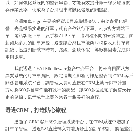
以，如何強化系統間的整合串聯，才能有效提升第一線反應速度
與作業效率，便成為了台灣租車資訊化發展的關鍵點。
台灣租車 e-go 主要的經營項目為機場接送，由於多元化經
營，光是機場接送的訂單，就有合作銀行下單、e-go官方網站下
單、電話客服下單、及手機APP下單…這四種不同的來源類型，
對如此多元的訂單來源，還要讓台灣租車能夠即時接收到訂單資
訊後，迅速判斷乘車時間、路線、駕駛休假…等影響因素完成排
車與派車。
我們透過了EAI Middleware整合中介平台，將來自四面八方
異質系統的訂車單資訊，設定週期性排程將訊息整合到 CRM 客
關係管理系統平台，讓管理人員可直接在CRM上執行排車計畫，
方可將600多台車作最有效率的調配，讓600多位駕駛了解當天行
走的路線，賦予成千上萬的乘客一趟美好的旅程。
透過CRM，打造貼心旅程
透過了 CRM 客戶關係管理系統平台，在CRM系統中增加了
訂車單管理，透過EAI直接轉入前端所發生的訂單資訊，將這些訂