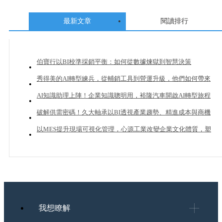
最新文章
閱讀排行
伯寶行以BI校準採銷平衡：如何從數據煉獄到智慧決策
秀得美的AI轉型練兵，從輔銷工具到營運升級，他們如何帶來
20%業績成長？
AI知識助理上陣！企業知識聰明用，裕隆汽車開啟AI轉型旅程
破解供需密碼！久大軸承以BI透視產業趨勢、精進成本與商機
管理
以MES提升現場可視化管理，心源工業改變企業文化體質，塑
造下一個成長曲線
我想瞭解