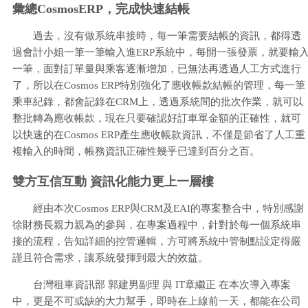
彙總CosmosERP，完成快速結帳
過去，沒有做系統串接時，每一筆需要結帳的資訊，都得透
過會計小姐一筆一筆輸入進ERP系統中，每開一張發票，就要輸
一筆，面對訂單量與乘客逐漸增加，已無法再透過人工方式進行
了，所以在Cosmos ERP特別強化了應收帳款結帳的管理，每一筆
乘車紀錄，都會記錄在CRM上，透過系統間的批次作業，就可以
整批轉為應收帳款，現在只要確認好訂車單金額的正確性，就可
以快速的在Cosmos ERP產生應收帳款資訊，不僅是節省了人工重
複輸入的時間，帳務資訊正確性幾乎已達到百分之百。
雙方互信互動 資訊化能力更上一層樓
經由本次Cosmos ERP與CRM及EAI的專案整合中，特別感謝
徐財務長親力親為的參與，在專案過程中，針對於每一個系統串
接的流程，告知詳細的控管邏輯，方可將系統中管制點設定得嚴
謹且符合需求，讓系統發揮到最大的效益。
台灣租車資訊部 郭建男副理 與 IT章繼正 在本次導入專案
中，更是不可或缺的大力幫手，即時在上線前一天，都能在公司