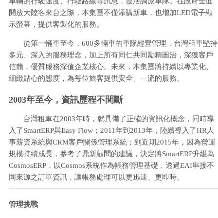
車輛的行駛速度、行駛路線等訊息，靈活調派車隊。在政府全面
開放大陸客來台之際，本集團不僅添購新車，也增加LED電子顯
示螢幕，提供客製化的服務。
從第一輛車至今，600多輛車的車隊經營管理，台灣租車堅持
多元、深入的服務理念，加上所有同仁共同勵精圖治，深獲客戶
信賴，優質服務深值企業核心。未來，本集團將持續以專業化、
細緻貼心的態度，為每位旅客提供安全、ㄧ流的服務。
2003年至今，資訊歷程不間斷
台灣租車在2003年時，就具備了正確的資訊化概念，同時導
入了SmartERP與Easy Flow；2011年到2013年，陸續導入了HR人
事薪資系統與CRM客戶關係管理系統；到近期2015年，因為營運
規模持續成長，參考了鼎新顧問的建議，決定將SmartERP升級為
CosmosERP，以Cosmos系統作為帳務管理基礎，透過EAI串接不
同來源之訂單資訊，讓帳務處理可以更迅速、更即時。
管理挑戰