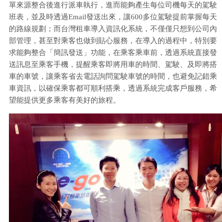
單來源整合後進行派車執行，進而能夠產生每位司機每天的駕駛
班表，並及時透過Email發送出來，讓600多位駕駛提前掌握每天
的路線規劃；而台灣租車導入資訊化系統，不僅僅只想到公司內
部管理，甚至對乘客也做到貼心服務，在導入的過程中，特別要
求能夠整合「簡訊發送」功能，在乘客乘車前，透過系統直接發
送訊息至乘客手機，提醒乘客即將用車的時間、駕駛、及即將搭
車的車號，讓乘客省去電話詢問駕駛車號的時間，也避免記錯乘
車資訊，以確保乘客都可順利搭乘，透過系統完成客戶服務，希
望能提供更多乘客有美好的旅程。