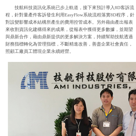
技航科技資訊化系統已步上軌道，接下來預計導入8D客訴流
程，針對量產件客訴發生利用EasyFlow系統流程落實8D程序，針
對設變影響成本結構所產生的費用控管成本。另外藉由產出報表
來收割資訊化建構得來的成果，從報表中獲得更多數據，並期望
與鼎新合作，藉由鼎新提供的更多解決方案，持續幫助技航透過
財務指標轉化為管理指標，不斷精進改善，善盡企業社會責任，
照顧工廠員工體現企業永續經營。