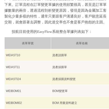
下來。訂單流程在訂單變更單據的使用頻繁很高，甚至是訂單單
據數量的兩倍，透過流程剖析變更原因，發現是因為金屬加工客
製化少量多樣的特性，通常只要跟客戶溝通良好，客戶願意延長
交期，就會跟著去調整，因此達交率也不會是客戶抱怨的主因。
技航目前使用的EasyFlow系統整合單據列表如下：
表單單號
表單名稱
WEIAST10
資產請購單
WEIAST11
資產採購單
WEIASTI24
資產採購資料變更
WEIBOM01
BOM變更單
WEIBOMI02
BOM 用量資料建立