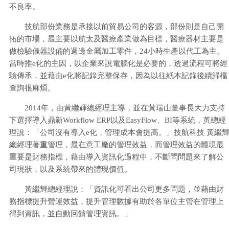
不良率。
技航部份業務是承接以前貿易公司的客源，部份則是自己開
拓的市場，最主要以航太及醫療產業做為目標，醫療器材主要是
做檢驗儀器設備的週邊金屬加工零件，24小時生產以代工為主。
當時推e化的主因，以企業來說電腦化是必要的，透過流程可將經
驗傳承，並藉由e化將記錄完整保存，因為以往紙本記錄後續歸檔
查詢很麻煩。
2014年，由黃繼輝總經理主導，並在黃瑞山董事長大力支持
下選擇導入鼎新Workflow ERP以及EasyFlow、BI等系統，黃總經
理說：「公司沒有導入e化，管理成本會提高。」技航科技 黃繼
總經理著重管理，最在意工廠的管理效益，而管理效益的體現最
重要是財務指標，藉由導入資訊化過程中，不斷問問題來了解公
司現狀，以及系統帶來的體現價值。
黃繼輝總經理說：「資訊化可看出公司更多問題，並藉由財
務指標提升營運效益，提升管理數據有助於各單位主管在管理上
得到資訊，並自動回饋管理資訊。」