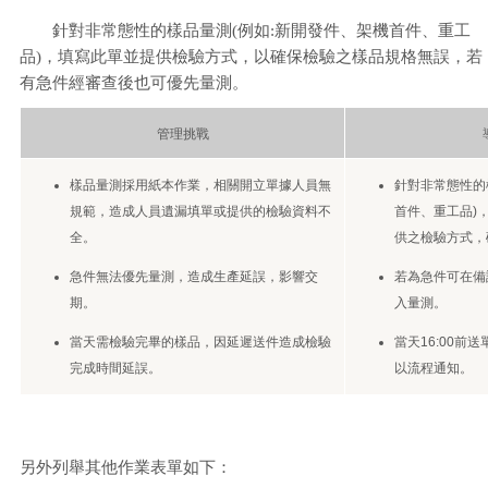
針對非常態性的樣品量測(例如:新開發件、架機首件、重工
品)，填寫此單並提供檢驗方式，以確保檢驗之樣品規格無誤，若
有急件經審查後也可優先量測。
管理挑戰
樣品量測採用紙本作業，相關開立單據人員無
針對非常態性的
規範，造成人員遺漏填單或提供的檢驗資料不
首件、重工品)
全。
供之檢驗方式，
急件無法優先量測，造成生產延誤，影響交
若為急件可在備
期。
入量測。
當天需檢驗完畢的樣品，因延遲送件造成檢驗
當天16:00前
完成時間延誤。
以流程通知。
另外列舉其他作業表單如下：