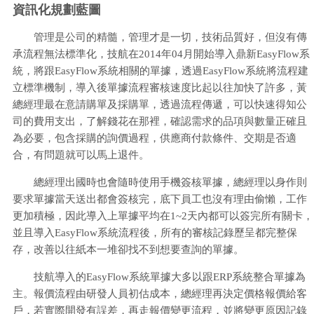
資訊化規劃藍圖
管理是公司的精髓，管理才是一切，技術品質好，但沒有傳
承流程無法標準化，技航在2014年04月開始導入鼎新EasyFlow系
統，將跟EasyFlow系統相關的單據，透過EasyFlow系統將流程建
立標準機制，導入後單據流程審核速度比起以往加快了許多，黃
總經理最在意請購單及採購單，透過流程傳遞，可以快速得知公
司的費用支出，了解錢花在那裡，確認需求的品項與數量正確且
為必要，包含採購的詢價過程，供應商付款條件、交期是否適
合，有問題就可以馬上退件。
總經理出國時也會隨時使用手機簽核單據，總經理以身作則
要求單據當天送出都會簽核完，底下員工也沒有理由偷懶，工作
更加積極，因此導入上單據平均在1~2天內都可以簽完所有關卡，
並且導入EasyFlow系統流程後，所有的審核記錄歷呈都完整保
存，改善以往紙本一堆卻找不到想要查詢的單據。
技航導入的EasyFlow系統單據大多以跟ERP系統整合單據為
主。報價流程由研發人員初估成本，總經理再決定價格報價給客
戶，若實際開發有誤差，再走報價變更流程，並將變更原因記錄