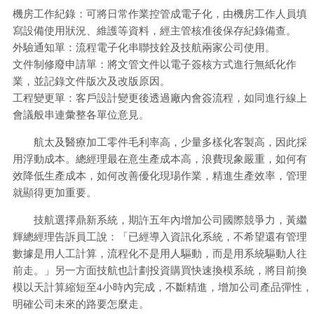
機房工作紀錄：可將日常作業控管成電子化，由機房工作人員填
寫設備使用狀況、維護等資料，經主管核准後保存紀錄備查。
外驗通知單：流程電子化串聯技銓及技航兩家公司使用。
文件制修廢申請單：將文管文件以電子簽核方式進行無紙化作
業，並記錄文件版次及改版原因。
工程變更單：客戶設計變更後透過廠內會簽流程，如同進行線上
會議般串連彙整各單位意見。
航太及醫療加工零件毛利率高，少量多樣化客製高，因此採
用浮動成本。總經理最在意生產成本高，浪費現象嚴重，如何有
效降低生產成本，如何改善優化現瑒作業，精進生產效率，管理
就顯得更加重要。
技航選擇鼎新系統，期許五年內增加公司國際競爭力，黃繼
輝總經理告訴員工說：「已經導入資訊化系統，不希望還有管理
數據是用人工計算，流程化不是用人驅動，而是用系統驅動人往
前走。」另一方面技航也計劃投資購買快速換模系統，將目前換
模以天計算縮短至4小時內完成，不斷精進，增加公司產品彈性，
明確公司未來的路要怎麼走。