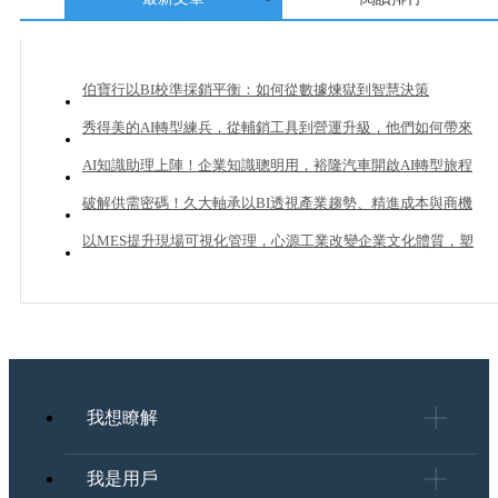
伯寶行以BI校準採銷平衡：如何從數據煉獄到智慧決策
秀得美的AI轉型練兵，從輔銷工具到營運升級，他們如何帶來
20%業績成長？
AI知識助理上陣！企業知識聰明用，裕隆汽車開啟AI轉型旅程
破解供需密碼！久大軸承以BI透視產業趨勢、精進成本與商機
管理
以MES提升現場可視化管理，心源工業改變企業文化體質，塑
造下一個成長曲線
我想瞭解
我是用戶