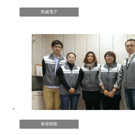
致威電子
泰譽精密