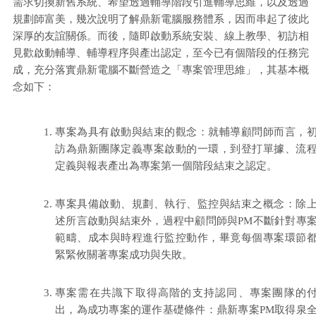
需求切換新舊系統、希望透過輔導階段引進輔導思維，以及透過
規劃師富美，幾次說明了解鼎新電腦服務體系，因而串起了彼此
深厚的友誼關係。而後，隨即啟動系統安裝、線上教學、初訪相
見歡啟動輔導、輔導程序與產出認定，至今已有個階段的任務完
成，充分落實鼎新電腦不斷營造之「專案管理思維」，其基本概
念如下：
專案為具有啟動與結束的觀念：就輔導顧問師而言，
訪為鼎新團隊定義專案啟動的一環，到登打單據、流
定義與報表產出為專案第一個階段結束之認定。
專案具備啟動、規劃、執行、監控與結束之概念：除
述所言啟動與結束外，過程中顧問師與PM不斷針對專
範疇、成本與時程進行監控動作，畢竟每個專案環節
緊緊攸關著專案成功與失敗。
專案需在共識下取得高階的支持認同、專案團隊的
出，為成功專案的運作基礎條件：鼎新專案PM取得泉