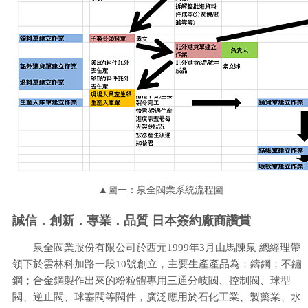
▲圖一：泉全閥業系統流程圖
誠信．創新．專業．品質 日本簽約廠商讚賞
泉全閥業股份有限公司於西元1999年3月由馬陳泉 總經理帶
領下於雲林科加路一段10號創立，主要生產產品為：鑄鋼；不鏽
鋼；合金鋼製作出來的粉粒體專用三通分岐閥、控制閥、球型
閥、逆止閥、球塞閥等閥件，廣泛應用於石化工業、製藥業、水