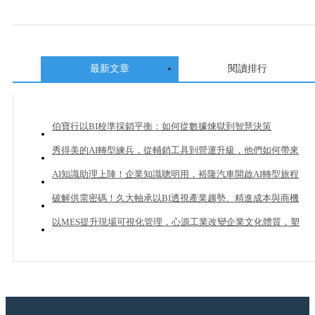
最新文章
閱讀排行
伯寶行以BI校準採銷平衡：如何從數據煉獄到智慧決策
秀得美的AI轉型練兵，從輔銷工具到營運升級，他們如何帶來
20%業績成長？
AI知識助理上陣！企業知識聰明用，裕隆汽車開啟AI轉型旅程
破解供需密碼！久大軸承以BI透視產業趨勢、精進成本與商機
管理
以MES提升現場可視化管理，心源工業改變企業文化體質，塑
造下一個成長曲線