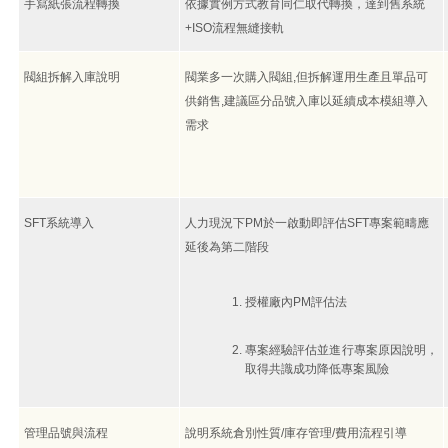
手寫紙張流程轉換
依據實例方式教育同仁取代轉換，達到舊系統
+ISO流程無縫接軌
閥組拆解入庫說明
閥業多一次購入閥組,但拆解運用生產且單品可
供銷售,建議區分品號入庫以延續成本模組導入
需求
SFT系統導入
人力現況下PM於一啟動即評估SFT專案範疇應
延後為第二階段
授權廠內PM評估法
專案經驗評估並進行專案原因說明，
取得共識成功降低專案風險
管理品號與流程
說明系統倉別性質/庫存管理/費用流程引導