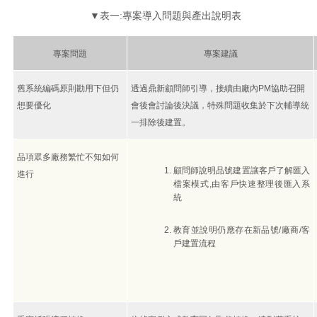
▼表一:專案導入問題與產出說明表
專案問題
專案建議
舊系統編碼原則勘用下但仍
透過鼎新顧問師引導，接續由廠內PM協助召開
想要優化
會後會討論後決議，特殊問題收集於下次輔導統
一排除後建置。
品項眾多廠務繁忙不知如何
顧問師說明品號建置讓客戶了解匯入
進行
檔案模式,由客戶快速整理後匯入系
統
教育並說明仍應存在新品號/廠商/客
戶建置流程