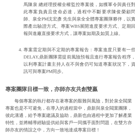
馬陳泉 總經理授權全權監控專案後，如獲軍令與責任
此專案負責且使命必達，過程中不斷要求陳俊榮顧
師、泉全PM沈宏彥 先生與泉全全體專案團隊夥伴，以
際產出驗證方式、專案WBS展開進度要求方式、定期
報與進廠直接要求方式，讓專案如期及如質上線。
專案需定期與不定期的專案報告：專案進度只要有一
DELAY,鼎新團隊需提前風險預報且進行專案報告程序
以利專案計畫主持人在不與會仍可知道專案狀況下，
訊可與專案PM同步。
專案團隊目標一致，亦師亦友共創雙贏
每個專案的執行都存在著專案的艱難與風險，對於泉全閥業
專案也是不可避免，在導入的過程當中，鼎新與泉全閥業團隊，
彼此溝通，給予專案建議及協助，鼎新也由過程中更加了解產業
特性，並將輔導經驗提供給與客戶一同攜手面對問題，在雙方亦
師亦友的情誼之中，方向一致地達成專案目標！