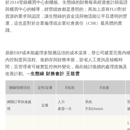
於2014登錄櫃買中心創櫃板。生態綠的財務報表經過會計師簽證
與櫃買中心的輔導，經營績效都是透明的；再加上原有FLO對於
貨源的要求與認證，讓生態綠的資金流與物流能公平且透明的營
運，這也是對於企業倫理或企業社會責任（CSR）最具體的實
踐。
鼎新ERP成本能處理多階層品項的成本滾算，替公司建置完善內
內控制度與流程。進銷存與財務串接，節省人工查詢及核帳時
間；且管理者可確實監控例外變化，藉此檢討後續的處理措施及
─生態綠 財務會計 王筱雲
改善計劃。
關鍵指標項目
定性/定量
E化前
E化後
網購訂單快速處
人力
系統
定量
理
產需一天
不到1hours