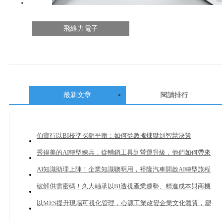
飛絡力電子
最新文章
閱讀排行
伯寶行以BI校準採銷平衡：如何從數據煉獄到智慧決策
秀得美的AI轉型練兵，從輔銷工具到營運升級，他們如何帶來
20%業績成長？
AI知識助理上陣！企業知識聰明用，裕隆汽車開啟AI轉型旅程
破解供需密碼！久大軸承以BI透視產業趨勢、精進成本與商機
管理
以MES提升現場可視化管理，心源工業改變企業文化體質，塑
造下一個成長曲線