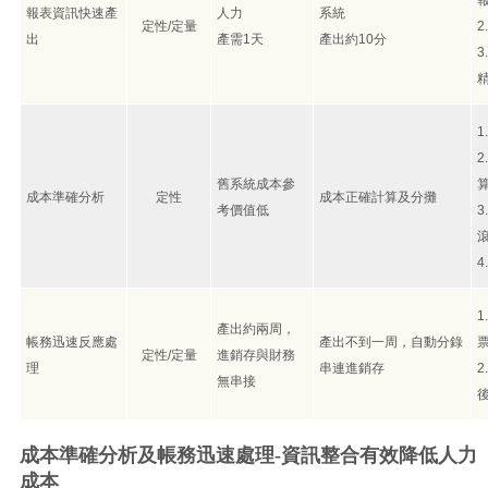
報表資訊快速產
人力
系統
定性/定量
出
產需1天
產出約10分
舊系統成本參
成本準確分析
定性
成本正確計算及分攤
考價值低
產出約兩周，
帳務迅速反應處
產出不到一周，自動分錄
定性/定量
進銷存與財務
理
串連進銷存
無串接
成本準確分析及帳務迅速處理-資訊整合有效降低人力
成本