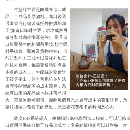
生態綠主要是向國外進口成
品、半成品及原物料，進口後透
過倉管自行組裝或托外做烘培加
工(如進口咖啡生豆，烘培成熟再
做分裝成咖啡掛耳包等)。舉凡進
口報關發生的相關費用(如預付購
料手續費、關稅及貨物稅等)、自
行組裝的人工成本以及托外加工
的托外費用，都需要反饋到產品
本身的成本上。生態綠財務會計
王筱雲指出，原本舊系統並無法
處理多階層品項的成本滾算，系
統算出來的產品成本往往落差很
大，甚至無參考價值。因此每個月光是處理成本的蒐集計算，乃
至於後端財務報表的產出，就需要花費很多的時間及心力！
此次ERP系統導入，由採購行為串聯到進口模組，可以記錄
口費用並準確分攤至各品項成本；產品結構模組可以針對每一次