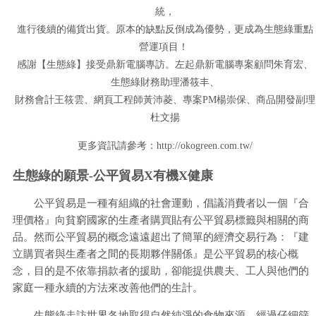
統，
進行後續的備貨出貨。原本的缺點反倒成為優勢，更成為生態綠重點
營運項目！
感謝【生態綠】接受鼎新電腦專訪。左起鼎新電腦專案顧問朱育宏、
生態綠財務助理潘筱丰、
財務會計王筱雲、網頁工程師黃沛菱、專案PM楊崇保、商品開發副理
杜文揚
更多資訊請參考：http://okogreen.com.tw/
生態綠的願景-公平貿易X有機X健康
公平貿易是一種有組織的社會運動，倡議消費者以一個『合
理價格』向貧窮國家的生產者購買貼有公平貿易標籤與相關的商
品。然而公平貿易的概念遠遠超出了簡單的經濟交易行為：『建
立購買者與生產者之間的長期夥伴關係』是公平貿易的核心概
念，目的是不依靠捐款者的援助，卻能提供農夫、工人與他們的
家庭一種永續的方法來改善他們的生計。
生態綠走訪世界各地取得自然純淨的食物來源，經過仔細篩