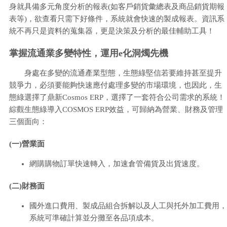
身就具備多元角度分析的報表(如客戶銷貨彙總表及商品銷貨期報
表等)，欲查看只需下好條件，系統就會快速的製成報表。資訊系
統不再只是資料的蒐集器，更是決策及分析的最佳輔助工具！
掌握流通業多變特性，運用e化洞燭先機
身處在多變的流通產業型態，生態綠堅信若要維持甚至提升
競爭力，必須要能夠快速應付處理多變的市場環境，也因此，生
態綠選擇了鼎新Cosmos ERP，選擇了一套符合公司需求的系統！
綜觀生態綠導入COSMOS ERP效益，可歸納為營業、財務及管理
三個面向：
(一)營業面
網購購物訂單快速轉入，加速倉管備貨及出貨速度。
(二)財務面
國外進口費用、製成品組合拆解以及人工與托外加工費用，
系統可準確計算並分攤至各品項成本。