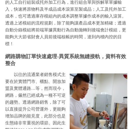
的人工自行組裝或托外加工行為，進行組合單與拆解單單據輸
入，快速將原物料及半成品成本滾算至製成品；人工及托外加工
成本，也可透過庫存模組內的成本調整單據作成本的輸入滾算。
透過上述模組的流程規劃，除了能夠讓產品成本更加精確；透過
自動分錄模組將前端單據異動行為自動拋轉到後端會計模組，更
能夠大大節省財會人員前後端核帳的時間，達到內稽內控的目
標！
網路購物訂單快速處理-異質系統無縫接軌，資料有效
整合
以往的流通業者銷售模式主
要在於實體門市、櫃點、開放加
盟及實體通路…等，然而現今，
網路，儼然已經成為一種不可逆
的趨勢。透過網路銷售，除了可
以直接提升公司營運外，更能夠
增加品牌的能見度，此部分也是
生態綠非常重視的環節。因此生