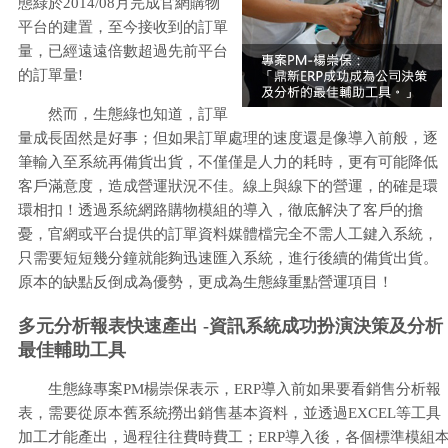
態綠於2014/08月完成官網購物
平台的建置，至今接收到的訂單
量，已經遠遠倍數超過先前平台
的訂單量!
然而，生態綠也知道，訂單
量成長固然是好事；但如果訂單處理的速度還是像導入前般，逐
筆輸入至系統再備貨出貨，不僅僅是人力的耗時，更有可能降低
客戶滿意度，造成營運狀況不佳。線上與線下的營運，的確是環
環相扣！透過系統網路購物模組的導入，徹底解決了客戶的擔
憂，官網或平台提供的訂單資料媒體檔完全不需人工鍵入系統，
只需要短短幾分鐘就能夠迅速匯入系統，進行後續的備貨出貨。
原本的缺點反倒成為優勢，更成為生態綠重點營運項目！
多元分析報表快速產出 -資訊系統成功扮演決策及分析
最佳輔助工具
生態綠專案PM楊崇保表示，ERP導入前如果要看銷售分析報
表，需要從原本舊系統撈出銷售基本資料，並透過EXCEL等工具
加工才能產出，過程往往費時費工；ERP導入後，各個標準模組