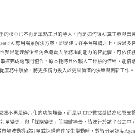
競爭的核心已不再是單點工具的導入，而是如何讓AI真正參與營
ntic AI應用場景解決方案，即是建立在平台架構之上，透過多
智分身，也就是能理解企業角色職責與業務規劃能力的智能體，可依任
，串連完成跨部門協作。原本耗時且依賴人工經驗的流程，能借
從庶務中解放，
將更多精力投入於更具價值的
決策
與創新工作。
企業營運不再是碎片化的功能堆疊，而是以
ERP
數據
基礎為底層支
「訂單變更」與「採購變更」等關鍵場景，皆運行於該平台之中
當市場波動導致訂單或採購條件發生變動時
，
數智分身調度
Age