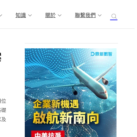
知識
關於
聯繫我們
案
攤位
基礎
以及