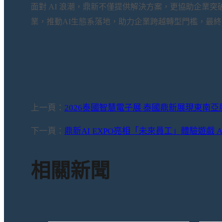
面對
AI 浪潮，鼎新不僅
提供解決方案，更協助企業突
業
，
推動
AI生態系落地，助力企業跨越轉型門檻，最終
上一頁：
2026泰國智慧電子展 泰國鼎新展現東南
下一頁：
鼎新AI EXPO亮相「未來員工」體驗遊戲 Ag
相關新聞