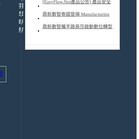
企業AI代理時代
[EasyFlow.Net產品公告] 產品安全
企
我
我
修補公告CVE-2026-12580、 CVE-
想
是
鼎新數智泰國登場 Manufacturing
瞭
用
2026-12581 _0622
Expo 2026 以「務實 AI」助台商
鼎新數智攜手路易莎啟動數位轉型
解
戶
南向贏在數智治理起點
前瞻布局餐飲業AI基建
24h
什
服
麼
務
是
平
ERP
回
ERP
台
解
決
活
方
動
案
報
產
名
品/
資
服
訊
務
委