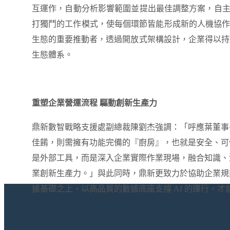
互
運作，自動分析影響範圍並提出最佳調整方案
，自
打獨鬥的工作模式，使每個環節皆能形成新的人機協
生
態的重要推動者
，
透過開放式架構設計，企業得以持
生態體系
。
重塑企業營運流程
驅動
創新生產力
鼎新數智戰略支援處副總裁陳劉杰強調：「
呼應葉董事
佳餚，則需擁有功能完備的『廚房』，也就是安全、可
是外部工具，而是深入企業實際作業現場，融合知識、
業創新生產力。」
與此同時，鼎新更致力於協助企業規
據基礎之上，以高品質的數據底座支撐
AI
的運行
，
才