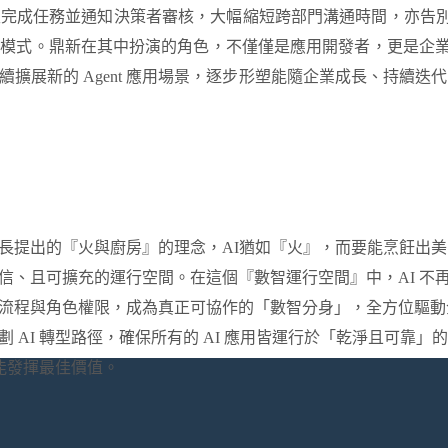
主完成任務並通知決策者審核，
大幅縮短跨部門溝通時間，
亦告
作模式
。鼎新在其中扮演的
角色，
不僅
僅
是應用開發者，更是
企
續擴展新的
Agent 應用場景，逐步形塑能隨企業成長、持續迭代 
長提出的『火與廚房』的理念，
AI猶如『火』，而要能烹飪出美
信、且可擴充的運行空間。在這個『數智運行空間』中，AI 不
流程與角色權限，成為真正可協作的「數智分身」，全方位驅動
劃
AI 轉型路徑，確保所有的 AI 應用皆運行於
「
乾淨且可靠
」
的
能發揮最佳價值
。