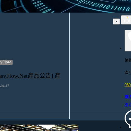
×
總
syFlow
產
asyFlow.Net產品公告] 產
安全修補公告_0420
080
-04-17
產
產