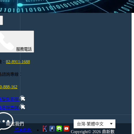
數
品
智
服
夥
務
伴
認
大
證
聯
資
盟
服務電話
訊
證
安
照
機：
02-8911-1688
全
考
政
試
品諮詢專線：
策
鼎
新
0-888-162
社
品智能客服
群
品客服專線
關注我們
留言諮詢
Copyright© 2026 鼎新數