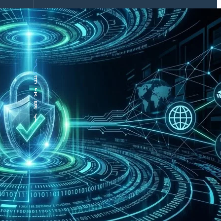
解
外
APP
決
下
方
載
案
行
業
解
我
決
是
方
夥
案
伴
鼎
新
價
公
值
關
企
媒
業
體
案
合
例
作
產