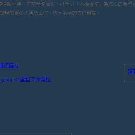
破傳統框架、重塑營運流程，打造以
「人機協作」
為核心的
新
型
實現讓更多人智慧工作、
樂享生活的美好願景。
亞服務實力
返
entic AI重塑工作流程