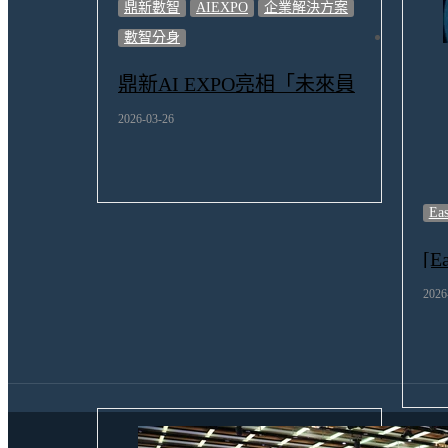
鼎新數智
AIEXPO
企業解決方案
數智分身
鼎新AI EXPO亮相「未來員
工」體驗遊戲 Agentic AI重
2026-03-26
塑工作流程
Ea
[E
品
2026