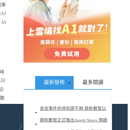
別單
業
AI
AI
味
再只
最新發佈
最多閱讀
企
數
食安事件追得到還不夠 鼎新數智以
AI 助企業主動預警、快速應變
鼎新數智正式推出Agent Space 開啟