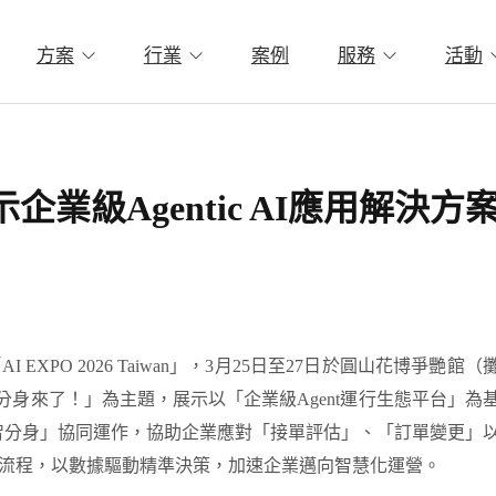
方案
行業
案例
服務
活動
展示企業級Agentic AI應用解決方
「
AI EXPO 2026 Taiwan」，3月25日至27日於圓山花博爭艷館（
分身來了！」為主題，展示以「企業級Agent運行生態平台」為
的「數智分身」協同運作，協助企業應對「接單評估」、「訂單變更」
流程，以數據驅動精準決策，加速企業邁向智慧化運營。