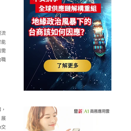
運流
智能
務需
助職
撐
，
，展
nt交