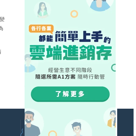
變
為
精