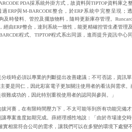
CODE PDA採系統外掛方式，故資料與TIPTOP資料庫之
RP與M-BARCODE整合，於ERP系統中完整呈現；
能夠及時發料、管控及擺放物料，隨時更新庫存管理。Runcar
度資料，經由ERP整合，達到系統一致性，能更精確控管生產管理
MBARCDE程式、TIPTOP程式系出同源，進而提升資訊中心
分歧時必須以專業的判斷提出改善建議；不可否認，資訊單
象主要是同仁，因此彩富電子更加關注使用者的看法與需求。
，是很難成功的，因此特別重視使用者的認同與參與。」
拔河賽，在有限時間壓力下，不太可能等到所有功能完備才
能讓專案進度如期完成。薛經理感性地說：「由於市場達交時
系統確實相當符合公司的需求，讓我們可以在多變的環境下處變