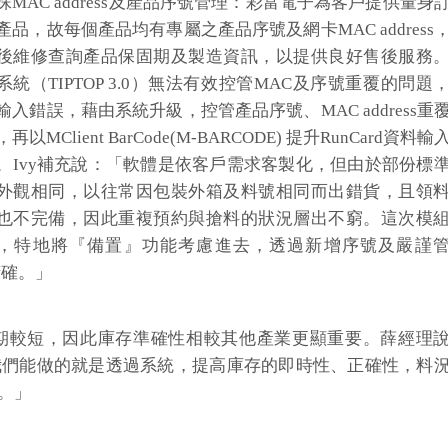
殊MAC address及產品序號管理：彩富電子為客戶提供量身
產品，故每個產品均有專屬之產品序號及網卡MAC address
後維修查詢產品保固期及製造資訊，以提供良好售後服務
系統（TIPTOP 3.0）無法有效控管MAC及序號重覆的問題
輸入錯誤，藉由系統升級，控管產品序號、MAC address重
再以MClient BarCode(M-BARCODE) 提升RunCard資料輸
。Ivy補充說：「軟體是依客戶需求客製化，但由於部份標
外觀相同，以往常因包裝外箱及料號相同而出錯貨，且領
也不完備，因此重複預約與搶料的狀況層出不窮。這次模
，特地將『備置』功能考慮進去，透過新增序號及嚴謹
精確。」
期較短，因此庫存準確性相較其他產業更顯重要。薛經理
我們能做的就是透過系統，提高庫存的即時性、正確性，料
。」