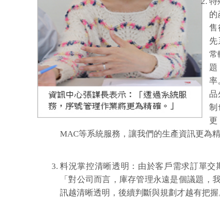
特
的
售
先
常
題，
率
品
制
更
MAC等系統服務，讓我們的生產資訊更為
料況掌控清晰透明：由於客戶需求訂單交
「對公司而言，庫存管理永遠是個議題，
訊越清晰透明，後續判斷與規劃才越有把握