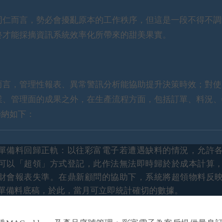
仁而言，勢必會擾亂原本的工作秩序，但這是一段不得不調
終才能採摘資訊系統效率化所帶來的甜美果實。
言，管理性報表、異常警訊分析能協助提升決策時效；對使
業、管理面的成果之外，在生產流程方面，包括訂單、料況、
歸納如下：
單備料回歸正軌：以往彩富電子若遭遇缺料的情況，允許
可以「超領」方式登記，此作法無法即時歸於於成本計算
財會報表失準。在鼎新顧問的協助下，系統將超領物料反
單備料底稿，於此，當月可立即統計確切的數據。