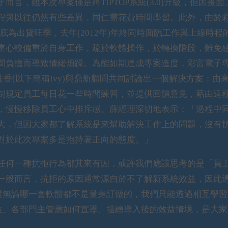
，雖本次專案僅是將TIPTOP系統(3.0)升級，但因畫面
程與以往仍然有些差異，同仁需花費時間學習。此外，由於
底為出貨旺季，去年(2012年)年終同時面臨工作與上線時程
重心較偏重於自身工作，疏於軟體操作，於轉換階段，難免
間負擔而導致情緒煩躁。為能如期達成專案進度，彩富電子
桂香(以下簡稱Ivy)與鼎新顧問共同討論出一個解決方案：由
制規定員工每日花一些時間練習，並提供回饋意見，藉由這
，慢慢移除員工心中排斥感。薛經理深切地表示：「過程中
大，但因大家都了解系統是來幫助解決工作上的問題，沒有
對於此次專案多是抱持著正向的態度。」
何一種抗拒行為都其來有因，或許我們應該思考的是「員
一般而言，抗拒的原因通常源自於不了解新系統效益，因此
實無論哪一套軟體都不是量身訂做的，我們只能透過相互學習
位、各部門主管應如何宣導、描繪導入後的效益情境，是大家