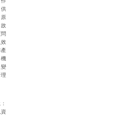
訂作
，供
。原
，故
覆問
入效
準產
料機
組變
管理
說：
況資