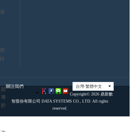
證
大
資
聯
適
訊
盟
安
證
全
照
政
考
策
試
鼎
用
新
社
特
群
關注我們
各部
Copyright© 2026 鼎新數
，導
智股份有限公司 DATA SYSTEMS CO., LTD. All rights
映於
reserved.