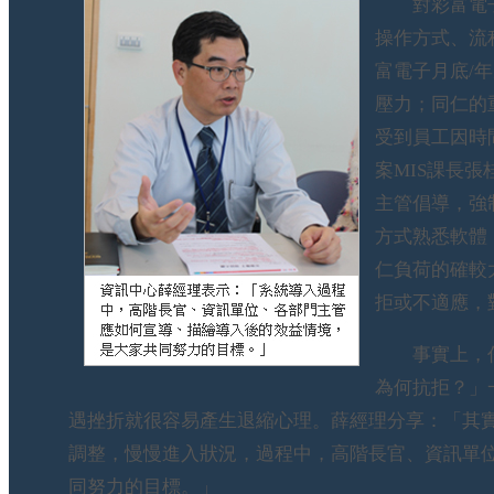
對彩富電子而言
操作方式、流
富電子月底/年
壓力；同仁的
受到員工因時
案MIS課長張
主管倡導，強
方式熟悉軟體
仁負荷的確較
拒或不適應，
事實上，任
為何抗拒？」
遇挫折就很容易產生退縮心理。薛經理分享：「其
調整，慢慢進入狀況，過程中，高階長官、資訊單
同努力的目標。」