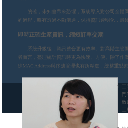
的確，未知會帶來恐懼，系統導入對公司全體同
的過程，唯有透過不斷溝通，保持資訊透明化，最
即時正確生產資訊，縮短訂單交期
系統升級後，資訊整合更有效率。對高階主管而
者而言，整理統計資訊時更為快速、方便。除了作
殊MAC Address與序號管理也有所精進，統整重點
工
門
致
工