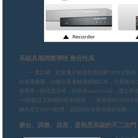
系統具備調整彈性 整合性高
一直以來，彩富電子都是使用鼎新TIPTOP系統，2
統領導廠商，30餘年產業輔導經驗以來，已累積30,
使用單一程式語言外，尚提供source code，
一經理(以下簡稱薛經理)回憶：「使用鼎新TIPTOP升
融合其它ERP II軟體，資訊得以全面有效的規劃。」
磨合、調整、成長，是熟悉系統的不二法門