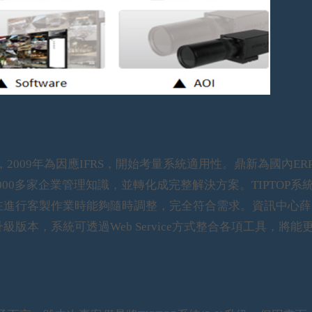
009年為因應IFRS，開始考量系統適用性。鼎新為國內ER
000多家企業管理知識，並轉化成完整解決方案。TIPTOP系
讓公司在進行客製作業時能夠隨時調整，完全符合需求。資訊中心
級版本，系統可透過Web Service方式整合各項工具，將能