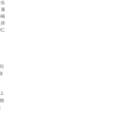
整合
透過
d藉
及排
同仁
位
薛
上
間
不