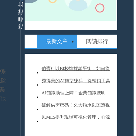
我
我
想
是
瞭
用
解
戶
最新文章
閱讀排行
24h
什
服
麼
務
是
平
ERP
伯寶行以BI校準採銷平衡：如何從
ERP
台
P系
解
數據煉獄到智慧決策
統除
秀得美的AI轉型練兵，從輔銷工具
決
活
方
動
薛棊
到營運升級，他們如何帶來20%業
AI知識助理上陣！企業知識聰明
案
報
更快
產
名
績成長？
用，裕隆汽車開啟AI轉型旅程
破解供需密碼！久大軸承以BI透視
品/
資
服
訊
產業趨勢、精進成本與商機管理
以MES提升現場可視化管理，心源
務
委
解
外
工業改變企業文化體質，塑造下一
APP
決