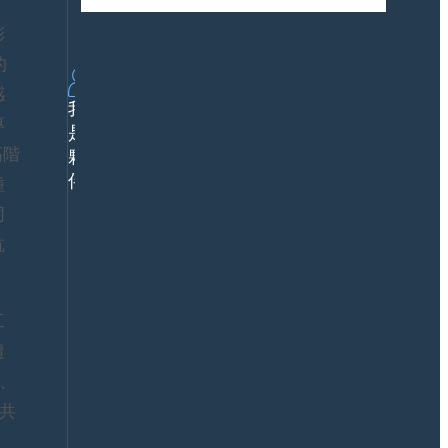
、
下
方
個成長曲線
載
案
彩
行
的
業
感
解
我
決
專
是
方
高階
夥
案
鼎
伴
種
新
同
價
值
公
抗
企
關
業
媒
案
體
工
例
合
產
作
遭
品
數
、
服
智
務
夥
共
認
伴