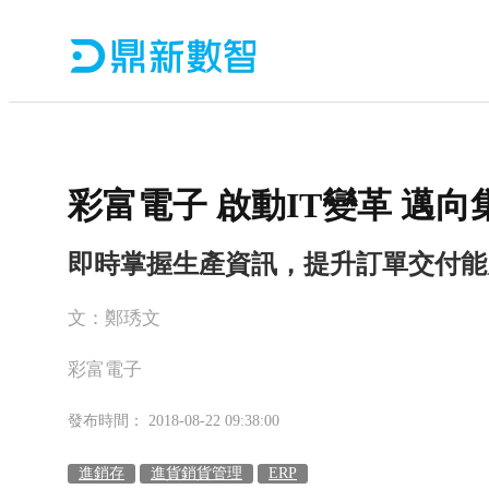
彩富電子 啟動IT變革 邁
即時掌握生產資訊，提升訂單交付能
文：鄭琇文
彩富電子
發布時間： 2018-08-22 09:38:00
進銷存
進貨銷貨管理
ERP