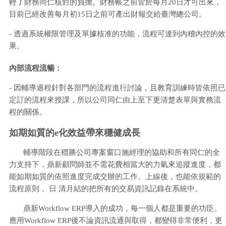
輕了財務同仁核對的負擔。財務帳之前皆於每月20日才可出來，
目前已經改善每月初15日之前可產出財報交給臺灣總公司。
- 透過系統權限管理及單據核准的功能，流程可達到內稽內控的效
果。
內部流程流暢：
- 因輔導過程針對各部門的流程進行討論，且教育訓練時皆依照已
定訂的流程來授課，所以公司同仁由上至下更清楚表單與實務流
程的關係。
如期如質的e化效益帶來穩健成長
輔導階段在穩勝公司專案窗口施經理的協助和所有同仁的全
力支持下，鼎新顧問師並不需花費相當大的力氣來追蹤進度，都
能如期如質的依照進度完成交辦的工作。上線後，也能依規範的
流程原則， 日 清月結的把所有的交易資訊記錄在系統中。
鼎新Workflow ERP導入的成功，每一個人都是重要的功臣。
應用Workflow ERP後不論資訊流通與取得，都變得非常便利，更