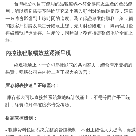
台灣總公司目前使用的品號編碼不符合越南廠生產的產品使
用，所以穩勝需要花時間研究及重新與顧問討論編碼定義，這樣
一來將會影響到上線時間的進度。爲了保證專案能順利上線，顧
問跟客戶討論及決定分階段上線，先將財務段進行，隔兩個月後
再繼續執行進銷存、生產段，同時跟財務連接讓整個系統全面上
線。
內控流程順暢效益逐漸呈現
經過穩勝上下一心和鼎捷顧問的共同努力，總會帶來豐碩的
果實，穩勝公司在內控上有了很大的改善：
庫存報表快速且正確產出：
-庫存報表可以直接於系統彙總統計後產出，不需等同仁手工統
計，除費時外準確度亦倍受考驗。
提高管控機制：
- 數據資料也因系統完整的管控機制，不但正確性大大提高，更減