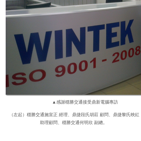
▲感謝穩勝交通接受鼎新電腦專訪
（左起）穩勝交通施宣正 經理、鼎捷段氏胡莊 顧問、鼎捷黎氏映紅
助理顧問、穩勝交通何明欣 副總。