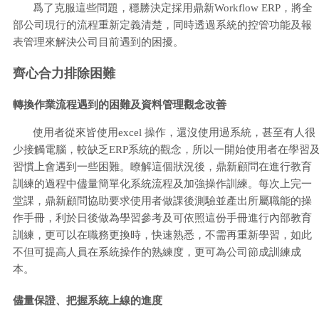
爲了克服這些問題，穩勝決定採用鼎新Workflow ERP，將全
部公司現行的流程重新定義清楚，同時透過系統的控管功能及報
表管理來解決公司目前遇到的困擾。
齊心合力排除困難
轉換作業流程遇到的困難及資料管理觀念改善
使用者從來皆使用excel 操作，還沒使用過系統，甚至有人很
少接觸電腦，較缺乏ERP系統的觀念，所以一開始使用者在學習
習慣上會遇到一些困難。瞭解這個狀況後，鼎新顧問在進行教育
訓練的過程中儘量簡單化系統流程及加強操作訓練。每次上完一
堂課，鼎新顧問協助要求使用者做課後測驗並產出所屬職能的操
作手冊，利於日後做為學習參考及可依照這份手冊進行內部教育
訓練，更可以在職務更換時，快速熟悉，不需再重新學習，如此
不但可提高人員在系統操作的熟練度，更可為公司節成訓練成
本。
儘量保證、把握系統上線的進度