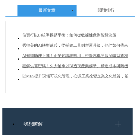
最新文章
閱讀排行
伯寶行以BI校準採銷平衡：如何從數據煉獄到智慧決策
秀得美的AI轉型練兵，從輔銷工具到營運升級，他們如何帶來
20%業績成長？
AI知識助理上陣！企業知識聰明用，裕隆汽車開啟AI轉型旅程
破解供需密碼！久大軸承以BI透視產業趨勢、精進成本與商機
管理
以MES提升現場可視化管理，心源工業改變企業文化體質，塑
造下一個成長曲線
我想瞭解