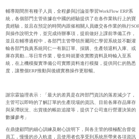
輔導期間所有種子人員，全程參與討論並學習WorkFlow ERP系
統，各個部門主管依據在中國的經驗提供了在各作業執行上的寶
貴經驗，並且在預定的時間內跟催相關人員繳交各作業的執行SO
與操作說明文件，並完成待辦事項，提前做好上課前準備工作，
並且在輔導過程中，各部門主管帶領所屬同仁學習系統並不斷灌
輸各部門負責系統同仁一有新訂單、採購、生產領退料入庫、或
庫存異動…等日常作業，發生時就要依實際資料及時輸入至系
統，在上機模擬實準備公司實際資料進行模擬，提供同仁的熟悉
度，讓整個ERP推動與後續實務操作更順暢。
謝宗霖協理表示：「最大的差異是在跨部門資訊的落差減少了，
主管可以即時的了解訂單的生產現場的資訊、目前各庫存品庫存
與呆滯狀況、出貨後的帳款追蹤等，提供了公司進行營運決策的
數據參考」
在鼎捷顧問的細心訓練及耐心說明下，與各主管的積極配合督促
員工，慢慢的步入軌道，且使用者也享受到系統所帶來各項資訊