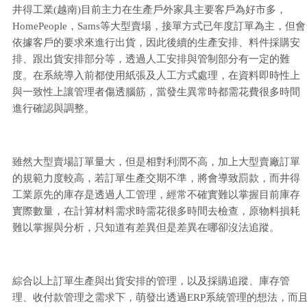
井得工業(越南)目前主力在生產戶外家具主要客戶為好市多，
HomePeople，Sams等大型賣場，接單方式已年度訂單為主，但會
依據客戶的要求來進行出貨，因此後續的生產安排、料件採購安
排、跟出貨安排部分等，透過人工安排與管制部分有一定的難
度。在系統導入前都使用紙張及人工方式處理，在資料即時性上
與一致性上讓管理者傷透腦筋，當發生異常時都需花費很多時間
進行確認與調整。
雖然大型賣場訂單量大，但是相對利潤不高，加上大型賣廠訂單
的規範力度較高，若訂單生產交期不準，將會導致罰款，而井得
工業原先的庫存是透過人工管理，經常不確實難以掌握目前庫存
實際數量，在計算材料需求時需花很多時間去檢查，原物料損耗
難以掌握與分析，只知道有差異但是差異在哪卻沒法追蹤。
綜合以上訂單生產與出貨安排的管理，以及採購追蹤、庫存管
理、收付款管理之需求下，萌發出透過ERP系統管理的想法，而