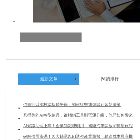
最新文章
閱讀排行
伯寶行以BI校準採銷平衡：如何從數據煉獄到智慧決策
秀得美的AI轉型練兵，從輔銷工具到營運升級，他們如何帶來
20%業績成長？
AI知識助理上陣！企業知識聰明用，裕隆汽車開啟AI轉型旅程
破解供需密碼！久大軸承以BI透視產業趨勢、精進成本與商機