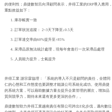
的便利性；鼎捷數智呂向澤顧問表示，井得工業的ERP導入應用
重點效益如下：
庫存帳實一致
訂單狀況追蹤： 2~3天下降至↓0.5天
訂單達交率由60%提升至↑85%
呆滯品原無法統計處理，現每年會進行一次呆滯品處理
人員能力提升，士氣提升
井得工業 謝宗霖協理：「系統的導入不只是顧問的責任，全體同
仁的心態和工作態度也要調整才能讓公司系統化成功。使用鼎捷
的系統方案，可以藉助數據力量去提升企業管理的層次，增加品
質與競爭力，期待未來還有更多更深的合作」。
鼎捷數智助力井得工業越南責任有限公司跨出E化步伐，邁向數位