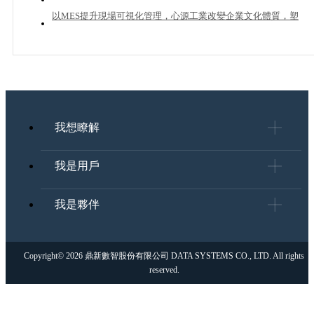
管理
以MES提升現場可視化管理，心源工業改變企業文化體質，塑
造下一個成長曲線
我想瞭解
我是用戶
我是夥伴
Copyright© 2026 鼎新數智股份有限公司 DATA SYSTEMS CO., LTD. All rights
reserved.