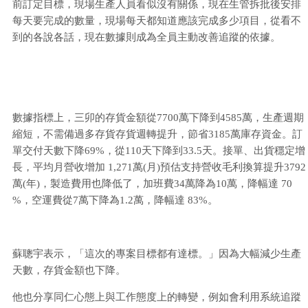
前訂定目標，現場生產人員看似沒有關係，現在生管拆批後安排
每天要完成的數量，現場每天都知道應該完成多少項目，從看不
到的各說各話，現在數據則成為全員主動改善追蹤的依據。
數據指標上，三卯的存貨金額從7700萬下降到4585萬，生產週期
縮短，不需備過多存貨存貨週轉提升，節省3185萬庫存資金。訂
單交付天數下降69%，從110天下降到33.5天。接單、出貨穩定增
長，平均月營收增加 1,271萬(月)預估支持營收毛利換算提升3792
萬(年)，製造費用也降低了，加班費34萬降為10萬，降幅達 70
%，空運費從7萬下降為1.2萬，降幅達 83%。
蘇聰宇表示，「這次的專案目標都有達標。」因為大幅減少生產
天數，存貨金額也下降。
他也分享同仁心態上與工作態度上的轉變，例如會利用系統追蹤