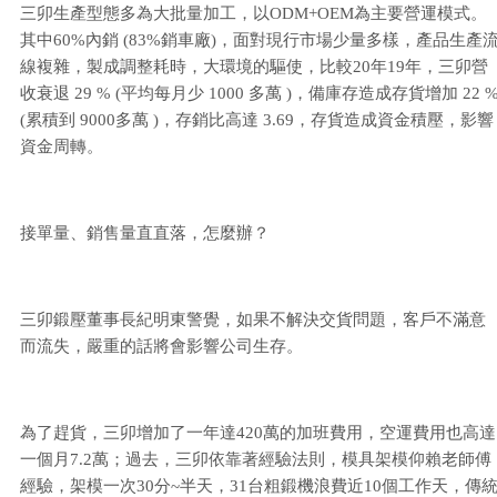
三卯生產型態多為大批量加工，以ODM+OEM為主要營運模式。
其中60%內銷 (83%銷車廠)，面對現行市場少量多樣，產品生產
線複雜，製成調整耗時，大環境的驅使，比較20年19年，三卯營
收衰退 29 % (平均每月少 1000 多萬 )，備庫存造成存貨增加 22 
(累積到 9000多萬 )，存銷比高達 3.69，存貨造成資金積壓，影響
資金周轉。
接單量、銷售量直直落，怎麼辦？
三卯鍛壓董事長紀明東警覺，如果不解決交貨問題，客戶不滿意
而流失，嚴重的話將會影響公司生存。
為了趕貨，三卯增加了一年達420萬的加班費用，空運費用也高達
一個月7.2萬；過去，三卯依靠著經驗法則，模具架模仰賴老師傅
經驗，架模一次30分~半天，31台粗鍛機浪費近10個工作天，傳