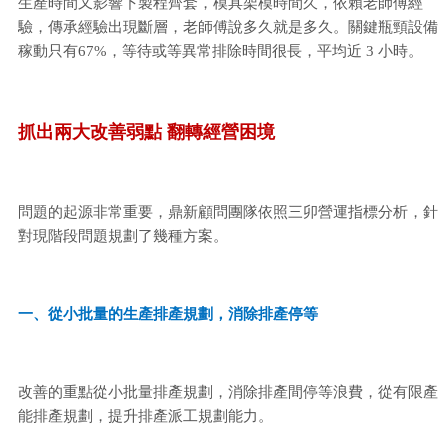
生產時間又影響下製程齊套，模具架模時間久，依賴老師傅經
驗，傳承經驗出現斷層，老師傅說多久就是多久。關鍵瓶頸設備
稼動只有67%，等待或等異常排除時間很長，平均近 3 小時。
抓出兩大改善弱點 翻轉經營困境
問題的起源非常重要，鼎新顧問團隊依照三卯營運指標分析，針
對現階段問題規劃了幾種方案。
一、從小批量的生產排產規劃，消除排產停等
改善的重點從小批量排產規劃，消除排產間停等浪費，從有限產
能排產規劃，提升排產派工規劃能力。