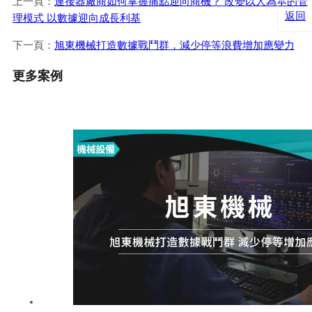
上一頁：
連接器廠商如何掌握痛點迎向商機？ 改變以人為本的管
返回
理模式 以數據迎向成長利基
下一頁：
旭東機械打造數據戰鬥群，減少停等浪費增加應變力
更多案例