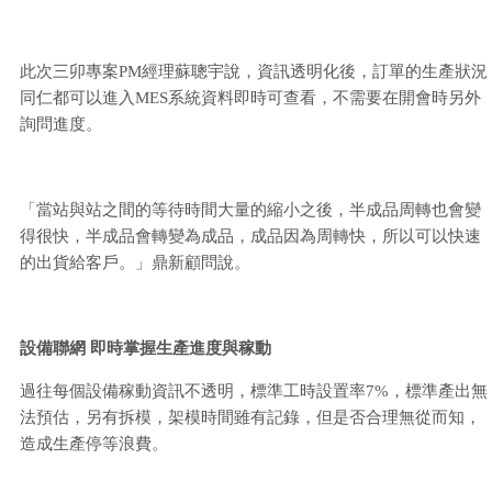
此次三卯專案PM經理蘇聰宇說，資訊透明化後，訂單的生產狀況
同仁都可以進入MES系統資料即時可查看，不需要在開會時另外
詢問進度。
「當站與站之間的等待時間大量的縮小之後，半成品周轉也會變
得很快，半成品會轉變為成品，成品因為周轉快，所以可以快速
的出貨給客戶。」鼎新顧問說。
設備聯網 即時掌握生產進度與稼動
過往每個設備稼動資訊不透明，標準工時設置率7%，標準產出無
法預估，另有拆模，架模時間雖有記錄，但是否合理無從而知，
造成生產停等浪費。