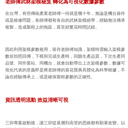
老師傅武林架模秘笈 轉化為可視化數據參數
在台灣，有些傳統產業老師傅一待就是幾十年，無論是機台操作
或是維修問題，各師傅都有各自的武林架模絕學，經驗無法傳承
複製，造成製程上的拖延，甚至頻繁花時間試錯。
因此利用架模參數複用，留存老師傅知識，架模時需輸入架模參
數並拍照回傳，下模與完成生產時，回饋生產品質，下次生產同
品號、同作業站、同機台，就會自動帶出上次架模參數，數據可
視化代表的意義即是將老師傅的葵花寶典具體化為科學根據，不
論在經驗傳承上，或是確保製程參數的正確性。
資訊透明流動 效益清晰可視
三卯專案啟動後，讓三卯從基層到高管的思維都有顯著改變。以