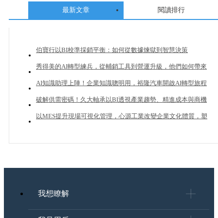
最新文章
閱讀排行
伯寶行以BI校準採銷平衡：如何從數據煉獄到智慧決策
秀得美的AI轉型練兵，從輔銷工具到營運升級，他們如何帶來
20%業績成長？
AI知識助理上陣！企業知識聰明用，裕隆汽車開啟AI轉型旅程
破解供需密碼！久大軸承以BI透視產業趨勢、精進成本與商機
管理
以MES提升現場可視化管理，心源工業改變企業文化體質，塑
造下一個成長曲線
我想瞭解